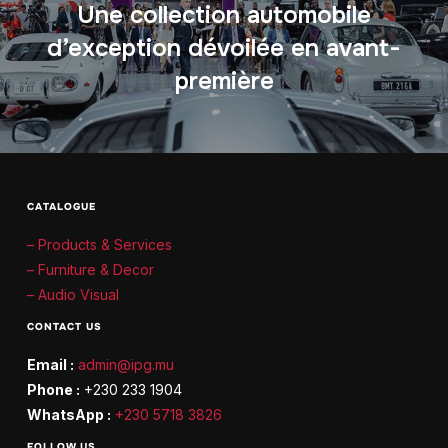
Une collection automobile
d’exception dévoilée en avant-
première
CATALOGUE
– Products & Services
– Furniture & Decor
– Audio Visual
CONTACT US
Email :
admin@ipg.mu
Phone :
+230 233 1904
WhatsApp :
+230 5718 3826
FOLLOW US